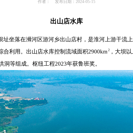
作者：
发布日期：2024-05-15
经营范围
出山店水库
坝址坐落在浉河区游河乡出山店村，是淮河上游干流
2
综合利用。出山店水库控制流域面积
2900km
，大坝以
洪洞等组成。枢纽工程
2023
年获鲁班奖。