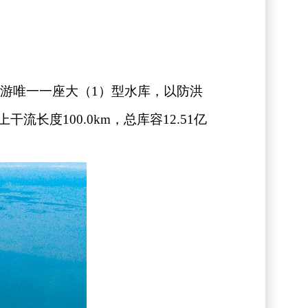
上游唯一一座大（
1
）型水库，以防洪
上干流长度
100.0km
，总库容
12.51
亿