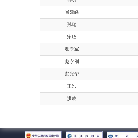
孙勇
肖建峰
孙瑞
宋峰
张学军
赵永刚
彭光华
王浩
洪成