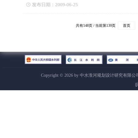
发布日期：2009-06-25
共有148页 / 当前第139页
首页
Copyright ©
2026
by 中水淮河规划设计研究有限公
皖