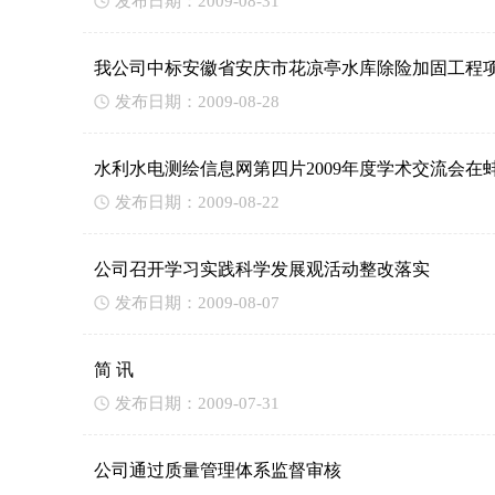
发布日期：2009-08-31
我公司中标安徽省安庆市花凉亭水库除险加固工程
发布日期：2009-08-28
水利水电测绘信息网第四片2009年度学术交流会在
发布日期：2009-08-22
公司召开学习实践科学发展观活动整改落实
发布日期：2009-08-07
简 讯
发布日期：2009-07-31
公司通过质量管理体系监督审核