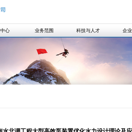
闻中心
业务范围
科技与人才
企业
业新闻
水规划与研究
科研项目
知公告
勘测设计
获奖项目
生态景观
精英团队
工程总承包
智慧水利
工程技术咨询
工程监理
南水北调工程大型高效泵装置优化水力设计理论及
资质证书