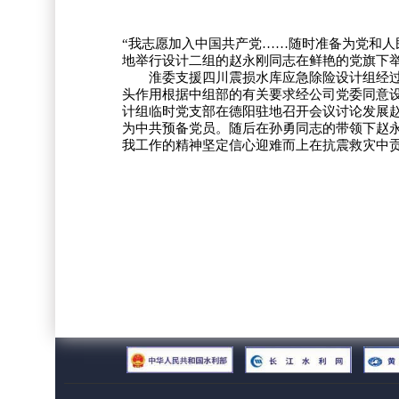
“我志愿加入中国共产党……随时准备为党和人
地举行设计二组的赵永刚同志在鲜艳的党旗下
淮委支援四川震损水库应急除险设计组经过连
头作用根据中组部的有关要求经公司党委同意设
计组临时党支部在德阳驻地召开会议讨论发展
为中共预备党员。随后在孙勇同志的带领下赵
我工作的精神坚定信心迎难而上在抗震救灾中