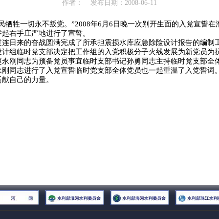
作者：
发布日期：2008-06-11
经营范围
民牺牲一切永不叛党。”2008年6月6日晚一次别开生面的入党宣誓
举起右手庄严地进行了宣誓。
日来的奋战圆满完成了所承担震损水库应急除险设计报告的编制工
计组临时党支部决定把工作组的入党积极分子火线发展为新党员为抗震
赵永刚同志为预备党员事宜临时支部书记孙勇同志主持临时党支部全
永刚同志进行了入党宣誓临时党支部全体党员也一起重温了入党誓词
贡献自己的力量。