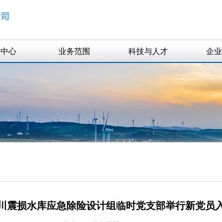
闻中心
业务范围
科技与人才
企业
业新闻
水规划与研究
科研项目
知公告
勘测设计
获奖项目
生态景观
精英团队
工程总承包
智慧水利
工程技术咨询
工程监理
川震损水库应急除险设计组临时党支部举行新党员
资质证书